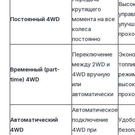
Высо
крутящего
управ
Постоянный 4WD
момента на все
улучш
колеса
прохо
постоянно
Переключение
Экон
между 2WD и
топли
Временный (part-
4WD вручную
режи
time) 4WD
или
высок
автоматически
прохо
Автоматическое
Автоматический
подключение
Удобс
4WD
4WD при
безоп