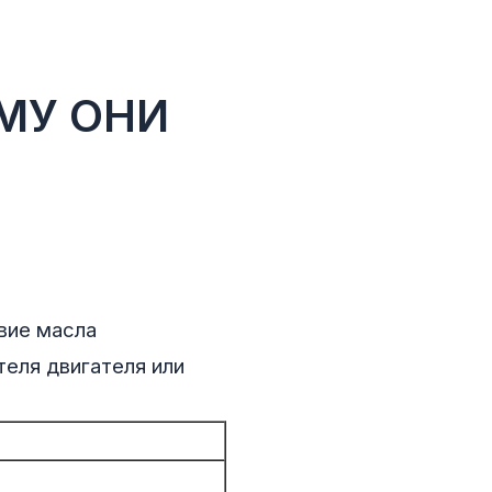
МУ ОНИ
вие масла
еля двигателя или
ь