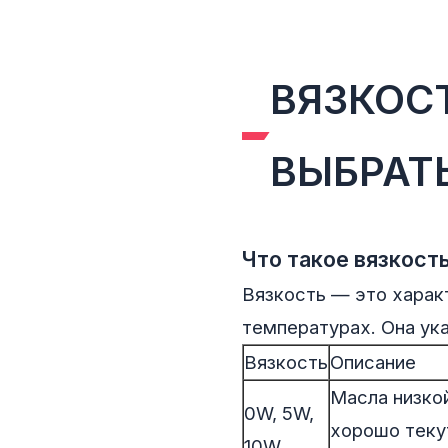
ВЯЗКОСТ
ВЫБРАТ
Что такое вязкост
Вязкость — это харак
температурах. Она ука
Вязкость
Описание
Масла низкой
0W, 5W,
хорошо теку
10W