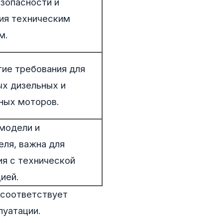
езопасности и
ия техническим
м.
гие требования для
х дизельных и
ных моторов.
 модели и
еля, важна для
ия с технической
ией.
 соответствует
луатации.