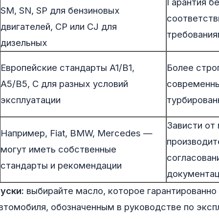
Гарантия б
SM, SN, SP для бензиновых
соответств
двигателей, CP или CJ для
требования
дизельных
Европейские стандарты A1/B1,
Более стро
A5/B5, C для разных условий
современны
эксплуатации
турбирован
Зависти от
Например, Fiat, BMW, Mercedes —
производит
могут иметь собственные
согласован
стандарты и рекомендации
документац
уски:
выбирайте масло, которое гарантированно
втомобиля, обозначенным в руководстве по эксп