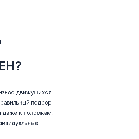
Р
ЕН?
 износ движущихся
еправильный подбор
 даже к поломкам.
ндивидуальные